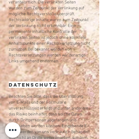
verantwortlich. Die verlinkten Seiten
wurden zum Zeitpunkt der Verlinkung auf
mögliche Rechtsverstöße überprüft.
Rechtswidrige Inhalte waren zum Zeitpunkt
der Verlinkung nicht erkennbar. Eine
permanente inhaltliche Kontrolle der
verlinkten Seiten ist jedoch ohne konkrete
Anhaltspunkte einer Rechtsverletzung nicht
zumutbar. Bei bekannt werden von
Rechtsverletzungen werden wir derartige
Links umgehend entfernen.
Datenschutz​
Beachten Sie bitte, dass die Übermittlung
von E-Mails und der Formulare
unverschlüsselt erfolgt und unter anderem
das Risiko beinhaltet, dass solche Daten
durch Drittpersonen abgefangen und
eingesehen werden können. Eingehende E-
Mails werden von uns vertraulich behandelt
und nicht an Dritte weitergegeben, sondern