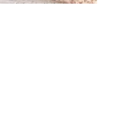
nur für die gewünschten Zwecke genutzt.
Sie können unsere Webseite besuchen, ohne
uns mitzuteilen, wer Sie sind. Sie bleiben
anonym. Automatisch wird beim Besuch
unserer Homepage der Name Ihres Internet
Service Providers, die Adresse der Website,
von der aus Sie zu uns gekommen sind und
die Seiten, die besucht werden, protokolliert.
Diese Informationen werden zu statistischen
Zwecken ausgewertet.
Soweit auf unseren Seiten
personenbezogene Daten (beispielsweise
Name, Anschrift oder eMail-Adressen)
erhoben werden, erfolgt dies soweit möglich
stets auf freiwilliger Basis. Die Nutzung der
Angebote und Dienste ist, soweit möglich,
stets ohne Angabe personenbezogener
Daten möglich.Der Nutzung von im Rahmen
der Impressumspflicht veröffentlichten
Kontaktdaten durch Dritte zur Übersendung
von nicht ausdrücklich angeforderter