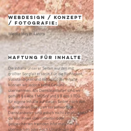
Webdesign / Konzept
/ Fotografie:​
Wiebke Meyer-Lüters
Haftung für Inhalte​
Die Inhalte unserer Seiten wurden mit
größter Sorgfalt erstellt. Für die Richtigkeit,
Vollständigkeit und Aktualität der Inhalte
können wir jedoch keine Gewähr
übernehmen. Als Diensteanbieter sind wir
gemäß § 6 Abs.1 MDStV und § 8 Abs.1 TDG
für eigene Inhalte auf diesen Seiten nach den
allgemeinen Gesetzen verantwortlich.
Dienstanbieter sind jedoch nicht verpflichtet,
die von ihnen übermittelten oder
gespeicherten fremden Informationen zu
überwachen oder nach Umständen zu