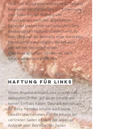
forschen, die auf eine rechtswidrige Tätigkeit
hinweisen. Verpflichtungen zur Entfernung
oder Sperrung der Nutzung von
Informationen nach den allgemeinen
Gesetzen bleiben hiervon unberührt. Eine
diesbezügliche Haftung ist jedoch erst ab
dem Zeitpunkt der Kenntnis einer konkreten
Rechtsverletzung möglich. Bei bekannt
werden von entsprechenden
Rechtsverletzungen werden wir diese
Inhalte umgehend entfernen.
Haftung für Links​
Unser Angebot enthält Links zu externen
Webseiten Dritter, auf deren Inhalte wir
keinen Einfluss haben. Deshalb können wir
für diese fremden Inhalte auch keine
Gewähr übernehmen. Für die Inhalte der
verlinkten Seiten ist stets der jeweilige
Anbieter oder Betreiber der Seiten